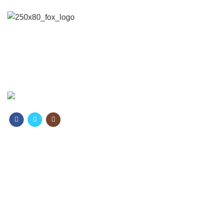
16 yıllık deneyim ve tecrübe ile hizmet vermekten gurur
duyuyoruz.
İSTFOXTURİZM TRAVEL AGENCY - 14368
HIZLI MENÜ
Anasayfa
Uçak Bileti
Schengen Vizesi
Sıkça Sorulan Sorular